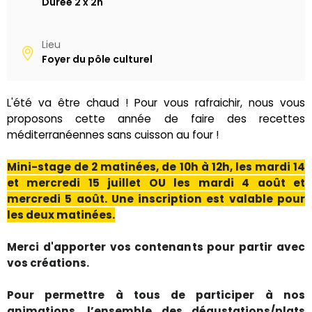
Durée
2 x 2h
Lieu
Foyer du pôle culturel
L'été va être chaud ! Pour vous rafraichir, nous vous
proposons cette année de faire des recettes
méditerranéennes sans cuisson au four !
Mini-stage de 2 matinées, de 10h à 12h, les mardi 14
et mercredi 15 juillet OU les mardi 4 août et
mercredi 5 août. Une inscription est valable pour
les deux matinées.
Merci d'apporter vos contenants pour partir avec
vos créations.
Pour permettre à tous de participer à nos
animations, l’ensemble des dégustations/plats