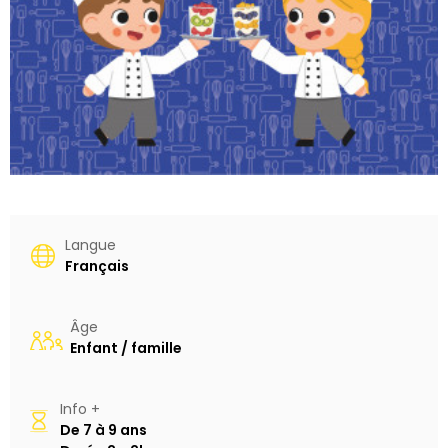
Langue
Français
Âge
Enfant / famille
Info +
De
7 à 9 ans